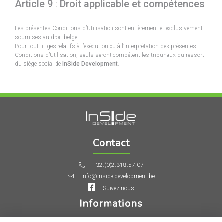
Article 9 : Droit applicable et compétences
Les présentes Conditions d’Utilisation sont entièrement et exclusivement
soumises au droit belge.
Pour tout litiges relatifs à l’exécution ou à l’interprétation des présentes
Conditions d’Utilisation, seuls seront compétent les tribunaux du ressort
du siège social de
InSide Development
.
Contact
+32.(0)2.318.57.07
info@inside-development.be
Suivez-nous
Informations