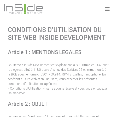
CONDITIONS D’UTILISATION DU
SITE WEB INSIDE DEVELOPMENT
Article 1 : MENTIONS LEGALES
Le Site Web InSide Development est exploité par la SRL Bruxelles 104, dont
le siège est situé à 1180 Uccle, Avenue des Sorbiers 25 et immatriculée à
la BCE sous le numéro 0501.769.914, RPM Bruxelles, francophone. En
accédant au Site Web et en l’utilisant, vous acceptez les présentes
conditions d’utilisation (ci-après les
« Conditions d’Utilisation ») sans aucune réserve et vous vous engagez à
les respecter.
Article 2 : OBJET
Les présentes Conditions d’Utilisation ont pour objet l’encadrement